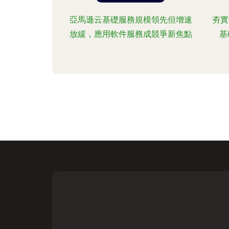
亞馬遜云基礎服務規模領先但增速
夯實
放緩，應用軟件服務成競爭新焦點
基