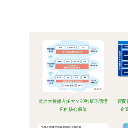
電力大數據有多大？90秒幫你讀懂
寶蘭
它的核心價值
企