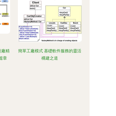
鞋廠精
簡單工廠模式 基礎軟件服務的靈活
篇章
構建之道