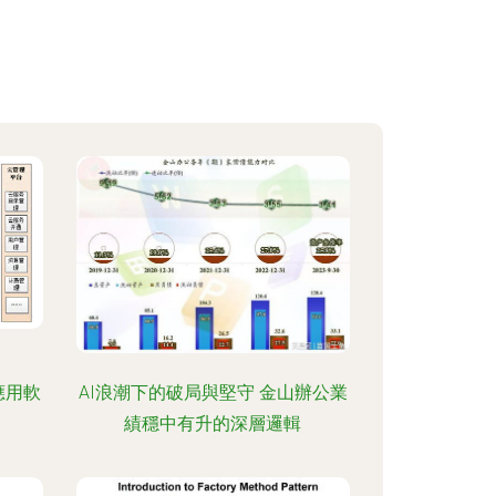
應用軟
AI浪潮下的破局與堅守 金山辦公業
績穩中有升的深層邏輯