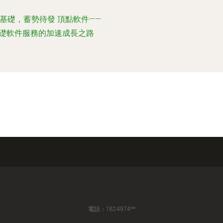
基礎，蓄勢待發 頂點軟件——
礎軟件服務的加速成長之路
電話：1824974**