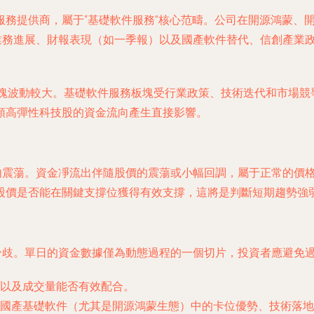
服務提供商，屬于“基礎軟件服務”核心范疇。公司在開源鴻蒙、
期業務進展、財報表現（如一季報）以及國產軟件替代、信創產業
板塊波動較大。基礎軟件服務板塊受行業政策、技術迭代和市場競
類高彈性科技股的資金流向產生直接影響。
間內震蕩。資金凈流出伴隨股價的震蕩或小幅回調，屬于正常的價
股價是否能在關鍵支撐位獲得有效支撐，這將是判斷短期趨勢強
分歧。單日的資金數據僅為動態過程的一個切片，投資者應避免
以及成交量能否有效配合。
國產基礎軟件（尤其是開源鴻蒙生態）中的卡位優勢、技術落地